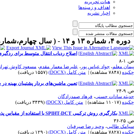
هیات تحریریه
اهداف و زمینه‌ها
اخبار نشریه
دوره ۴، شماره ۱۳ و ۱۴ - ( سال چهارم،شماره ۱۳و۱۴ ، پاییز و زمستان ۱۳۹۱ ۱۳۹۱ )
اصلاح ردیاب انتقال متوسط برای ردگیری
ص. ۱-۸
پیمان معلم
،
جواد عباس پور
،
علیرضا معمار مقدم
،
مسعود کاوش تهران
چکیده
(۷۸۴۸ مشاهده)
|
متن کامل (DOCX)
(۱۵۵۷ دریافت)
تعیین ماشین‌های بردار پشتیبان بهینه در 
ص. ۹-۲۴
حدیثه سادات حسنی
،
فرهاد صمدزادگان
چکیده
(۱۱۰۱۷ مشاهده)
|
متن کامل (DOCX)
(۳۴۳۹ دریافت)
بکارگیری روش ترکیبی SPIHT-DCT با استفاده از مقیاس پذیری مکانی و مکانی– زمانی برای کد کردن تصاویر ویدئویی HDTV
ص. ۲۵-۳۶
سیامک طالبی
،
وحید رضا صیرفیان
چکیده
(۷۸۲۸ مشاهده)
|
متن کامل (DOCX)
(۱۲۹۰ دریافت)