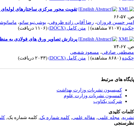
تقویت محور مرکزی ساختارهای لوله‌ای و
ص. ۵۷-۶۶
امیر حسین فروزان
،
رضا آقایی زاده ظروفی
،
یوشی‌نبو ساتو
،
ماساتوش
چکیده
(۷۱۰۷ مشاهده)
|
متن کامل (DOCX)
(۱۱۰۶ دریافت)
پردازش تصاویر ورق های فولادی به من
ص. ۶۷-۷۴
مصطفی صادقی
،
مسعود شفیعی
چکیده
(۸۶۸۰ مشاهده)
|
متن کامل (DOCX)
(۲۰۳۳ دریافت)
پایگاه های مرتبط
کمیسیون نشریات وزارت بهداشت
کمسیون نشریات وزارت علوم
شرکت یکتاوب
کلمات کلیدی
نشریه
,
مجله علمی
,
مقاله علمی
,
کلمه شماره یک
, کلمه شماره یک,
کلم
نظرسنجی