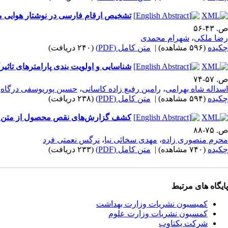
تشخیص ارقام فارسی در نوشتار هوایی م
ص. ۴۳-۵۶
رضا ملکی
،
شهرام محمدی
چکیده
(۵۹۶ مشاهده)
|
متن کامل (PDF)
(۲۴۰ دریافت)
شناسایی و اولویت بندی پارامترهای تاث
ص. ۵۷-۷۴
اسداله شاه بهرامی
،
رامین رفیع زاده کاسانی
،
حسین پوریوسفی درگاه
چکیده
(۵۹۴ مشاهده)
|
متن کامل (PDF)
(۲۳۸ دریافت)
کشف گزارش‌های نقص محصول از متن نظر
ص. ۷۵-۸۸
محرم منصوری زاده
،
مهدی سخائی نیا
،
نرگس نعمتی فرد
چکیده
(۷۴۰ مشاهده)
|
متن کامل (PDF)
(۲۳۳ دریافت)
پایگاه های مرتبط
کمیسیون نشریات وزارت بهداشت
کمسیون نشریات وزارت علوم
شرکت یکتاوب