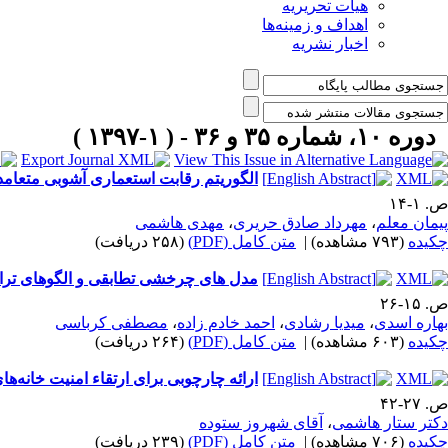
هیات تحریریه
اهداف و زمینه‌ها
اخبار نشریه
دوره ۱۰، شماره ۳۵ و ۳۶ - ( ۱-۱۳۹۷ )
الگوریتم رقابت استعماری آشوبی متعامد 
ص. ۱-۱۴
پیمان معلم
،
مهرداد صادق حریری
،
مهدی هاشمی
چکیده
(۷۹۳ مشاهده)
|
متن کامل (PDF)
(۲۵۸ دریافت)
مدل های چرخشی تطابقی و الگوهای ترا
ص. ۱۵-۲۶
بهاره اسدی
،
میدیا رشادی
،
احمد خادم زاده
،
مصطفی کرباسی
چکیده
(۶۰۳ مشاهده)
|
متن کامل (PDF)
(۲۶۴ دریافت)
ارائه چارچوبی برای ارتقاء امنیت خانه‌های 
ص. ۲۷-۴۲
دکتر ستار هاشمی
،
آقای شهروز ستوده
چکیده
(۷۰۶ مشاهده)
|
متن کامل (PDF)
(۲۳۹ دریافت)